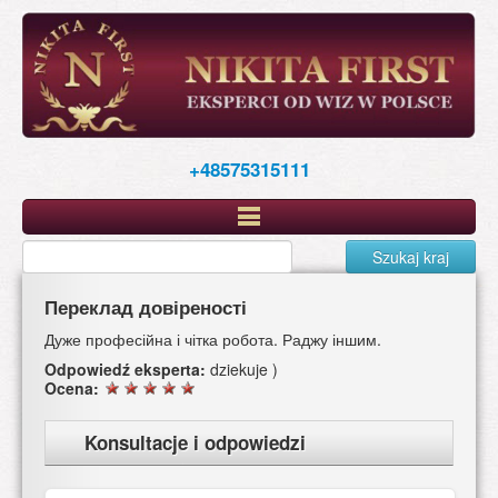
Skip
to
main
content
+48575315111
Szukaj kraj
Переклад довіреності
Дуже професійна і чітка робота. Раджу іншим.
Odpowiedź eksperta:
dziekuje )
Ocena:
Konsultacje i odpowiedzi