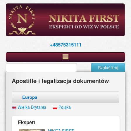
Skip
to
main
content
+48575315111
Szukaj kraj
Apostille i legalizacja dokumentów
Europa
Wielka Brytania
Polska
Ekspert
NIKITA FIRST