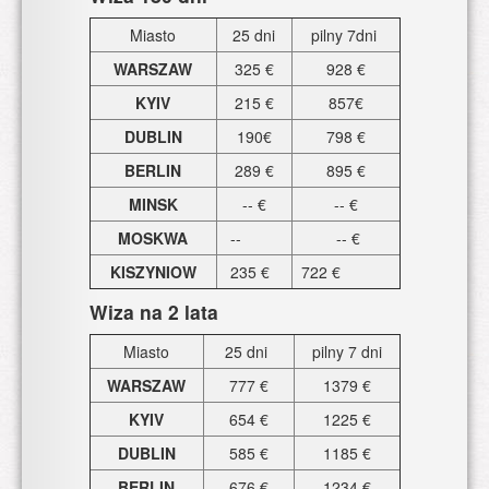
Miasto
25 dni
pilny 7dni
WARSZAW
325 €
928 €
KYIV
215 €
857€
DUBLIN
190€
798 €
BERLIN
289 €
895 €
MINSK
-- €
-- €
MOSKWA
--
--
€
KISZYNIOW
235
€
722
€
Wiza na 2 lata
Miasto
25 dni
pilny 7 dni
WARSZAW
777 €
1379 €
KYIV
654 €
1225 €
DUBLIN
585 €
1185 €
BERLIN
676 €
1234 €