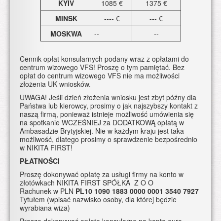
KYIV
1085 €
1375 €
MINSK
---- €
--- €
MOSKWA
--
--
Cennik opłat konsularnych podany wraz z opłatami do
centrum wizowego VFS! Proszę o tym pamiętać. Bez
opłat do centrum wizowego VFS nie ma możliwości
złożenia UK wniosków.
UWAGA! Jeśli dzień złożenia wniosku jest zbyt późny dla
Państwa lub kierowcy, prosimy o jak najszybszy kontakt z
naszą firmą, ponieważ istnieje możliwość umówienia się
na spotkanie WCZEŚNIEJ za DODATKOWĄ opłatą w
Ambasadzie Brytyjskiej. Nie w każdym kraju jest taka
możliwość, dlatego prosimy o sprawdzenie bezpośrednio
w NIKITA FIRST!
PŁATNOŚCI
Proszę dokonywać opłatę za usługi firmy na konto w
złotówkach NIKITA FIRST SPÓŁKA Z O O
Rachunek w PLN
PL10 1090 1883 0000 0001 3540 7927
Tytułem (wpisać nazwisko osoby, dla której będzie
wyrabiana wiza)
Proszę dokonywać opłatę konsularne na konto euro