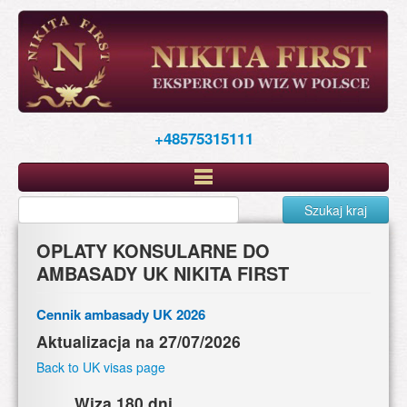
Skip
to
main
content
+48575315111
Szukaj kraj
OPLATY KONSULARNE DO
AMBASADY UK NIKITA FIRST
Cennik ambasady UK 2026
Aktualizacja na 27/07/2026
Back to UK visas page
Wiza 180 dni