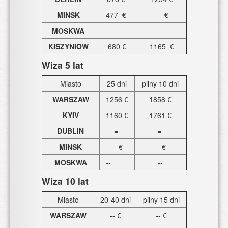
MINSK
477 €
-- €
MOSKWA
--
--
KISZYNIOW
680
€
1165 €
Wiza 5 lat
Miasto
25 dni
pilny 10 dni
WARSZAW
1256 €
1858 €
KYIV
1160 €
1761 €
DUBLIN
=
=
MINSK
-- €
-- €
MOSKWA
--
--
Wiza 10 lat
Miasto
20-40 dni
pilny 15 dni
WARSZAW
-- €
-- €