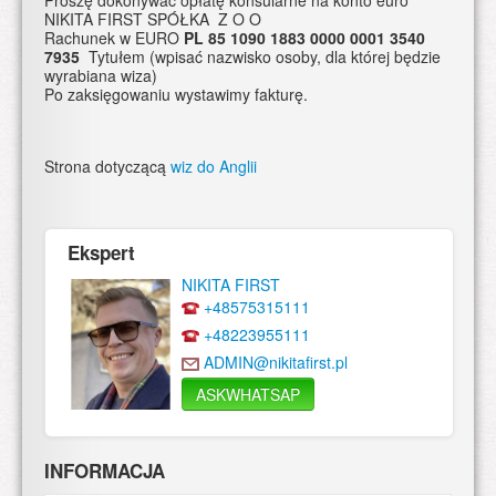
NIKITA FIRST SPÓŁKA Z O O
​Rachunek w EURO
PL 85 1090 1883 0000 0001 3540
7935
Tytułem (wpisać nazwisko osoby, dla której będzie
wyrabiana wiza)
Po zaksięgowaniu wystawimy fakturę.
Strona dotyczącą
wiz do Anglii
Ekspert
NIKITA FIRST
+48575315111
+48223955111
ADMIN@nikitafirst.pl
ASKWHATSAP
INFORMACJA