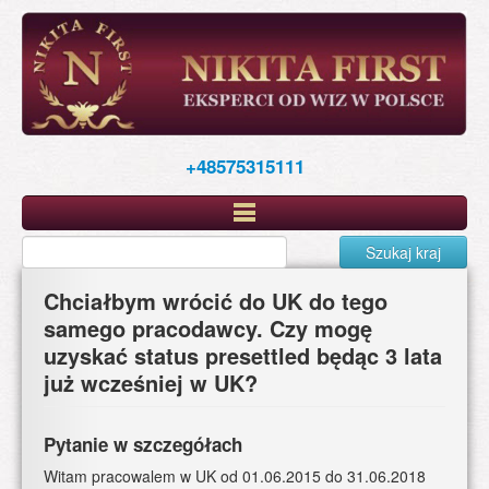
Skip
to
main
content
+48575315111
Szukaj kraj
Chciałbym wrócić do UK do tego
samego pracodawcy. Czy mogę
uzyskać status presettled będąc 3 lata
już wcześniej w UK?
Pytanie w szczegółach
Witam pracowalem w UK od 01.06.2015 do 31.06.2018