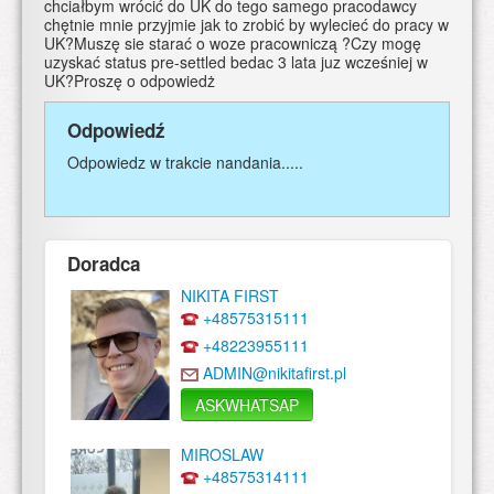
chciałbym wrócić do UK do tego samego pracodawcy
chętnie mnie przyjmie jak to zrobić by wylecieć do pracy w
UK?Muszę sie starać o woze pracowniczą ?Czy mogę
uzyskać status pre-settled bedac 3 lata juz wcześniej w
UK?Proszę o odpowiedż
Odpowiedź
Odpowiedz w trakcie nandania.....
Doradca
NIKITA FIRST
+48575315111
+48223955111
ADMIN@nikitafirst.pl
ASKWHATSAP
MIROSLAW
+48575314111