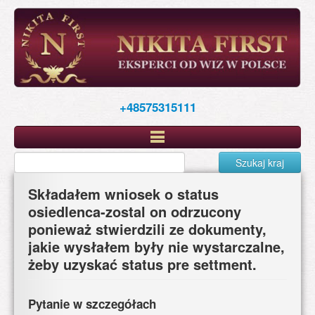
Skip
to
main
content
+48575315111
Szukaj kraj
Składałem wniosek o status
osiedlenca-zostal on odrzucony
ponieważ stwierdzili ze dokumenty,
jakie wysłałem były nie wystarczalne,
żeby uzyskać status pre settment.
Pytanie w szczegółach