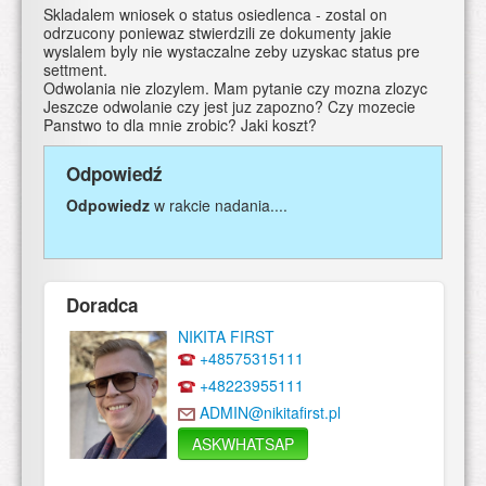
Skladalem wniosek o status osiedlenca - zostal on
odrzucony poniewaz stwierdzili ze dokumenty jakie
wyslalem byly nie wystaczalne zeby uzyskac status pre
settment.
Odwolania nie zlozylem. Mam pytanie czy mozna zlozyc
Jeszcze odwolanie czy jest juz zapozno? Czy mozecie
Panstwo to dla mnie zrobic? Jaki koszt?
Odpowiedź
Odpowiedz
w rakcie nadania....
Doradca
NIKITA FIRST
+48575315111
+48223955111
ADMIN@nikitafirst.pl
ASKWHATSAP