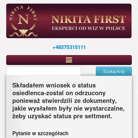
Skip
to
main
content
+48575315111
Szukaj kraj
Składałem wniosek o status
osiedlenca-zostal on odrzucony
ponieważ stwierdzili ze dokumenty,
jakie wysłałem były nie wystarczalne,
żeby uzyskać status pre settment.
Pytanie w szczegółach