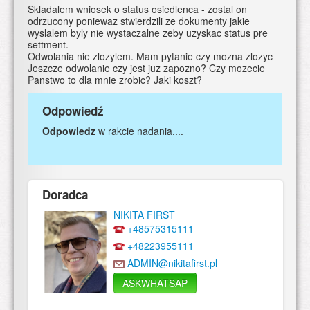
Skladalem wniosek o status osiedlenca - zostal on
odrzucony poniewaz stwierdzili ze dokumenty jakie
wyslalem byly nie wystaczalne zeby uzyskac status pre
settment.
Odwolania nie zlozylem. Mam pytanie czy mozna zlozyc
Jeszcze odwolanie czy jest juz zapozno? Czy mozecie
Panstwo to dla mnie zrobic? Jaki koszt?
Odpowiedź
Odpowiedz
w rakcie nadania....
Doradca
NIKITA FIRST
+48575315111
+48223955111
ADMIN@nikitafirst.pl
ASKWHATSAP