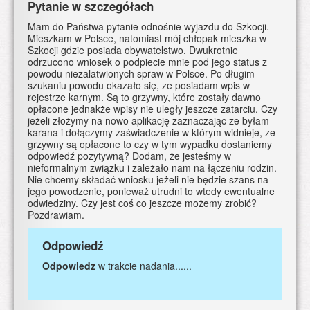
Pytanie w szczegółach
Mam do Państwa pytanie odnośnie wyjazdu do Szkocji.
Mieszkam w Polsce, natomiast mój chłopak mieszka w
Szkocji gdzie posiada obywatelstwo. Dwukrotnie
odrzucono wniosek o podpiecie mnie pod jego status z
powodu niezalatwionych spraw w Polsce. Po długim
szukaniu powodu okazało się, ze posiadam wpis w
rejestrze karnym. Są to grzywny, które zostały dawno
opłacone jednakże wpisy nie uległy jeszcze zatarciu. Czy
jeżeli złożymy na nowo aplikację zaznaczając ze byłam
karana i dołączymy zaświadczenie w którym widnieje, ze
grzywny są opłacone to czy w tym wypadku dostaniemy
odpowiedź pozytywną? Dodam, że jesteśmy w
nieformalnym związku i zależało nam na łączeniu rodzin.
Nie chcemy składać wniosku jeżeli nie będzie szans na
jego powodzenie, ponieważ utrudni to wtedy ewentualne
odwiedziny. Czy jest coś co jeszcze możemy zrobić?
Pozdrawiam.
Odpowiedź
Odpowiedz
w trakcie nadania......