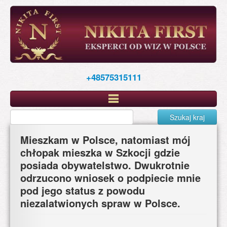
Skip
to
main
content
+48575315111
Szukaj kraj
Mieszkam w Polsce, natomiast mój
chłopak mieszka w Szkocji gdzie
posiada obywatelstwo. Dwukrotnie
odrzucono wniosek o podpiecie mnie
pod jego status z powodu
niezalatwionych spraw w Polsce.