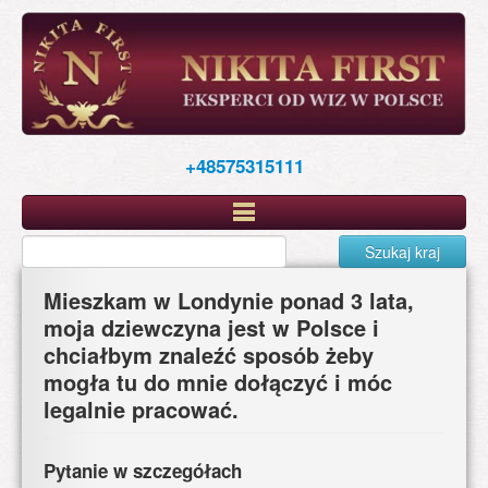
Skip
to
main
content
+48575315111
Szukaj kraj
Mieszkam w Londynie ponad 3 lata,
moja dziewczyna jest w Polsce i
chciałbym znaleźć sposób żeby
mogła tu do mnie dołączyć i móc
legalnie pracować.
Pytanie w szczegółach