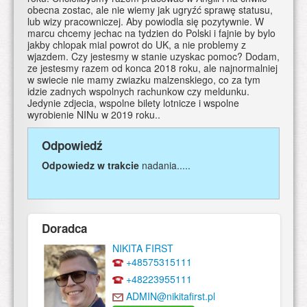
obecna zostac, ale nie wiemy jak ugryźć sprawę statusu,
lub wizy pracowniczej. Aby powiodla się pozytywnie. W
marcu chcemy jechac na tydzien do Polski i fajnie by bylo
jakby chlopak mial powrot do UK, a nie problemy z
wjazdem. Czy jestesmy w stanie uzyskac pomoc? Dodam,
ze jestesmy razem od konca 2018 roku, ale najnormalniej
w swiecie nie mamy zwiazku malzenskiego, co za tym
idzie zadnych wspolnych rachunkow czy meldunku.
Jedynie zdjecia, wspolne bilety lotnicze i wspolne
wyrobienie NINu w 2019 roku..
Odpowiedź
Odpowiedz w trakcie
nadania.....
Doradca
NIKITA FIRST
+48575315111
+48223955111
ADMIN@nikitafirst.pl