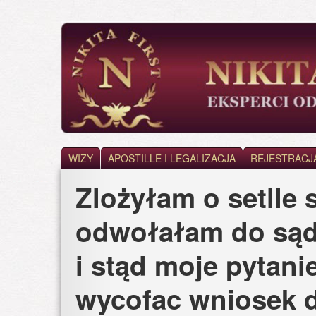
Skip
to
main
content
WIZY
APOSTILLE I LEGALIZACJA
REJESTRACJ
Zlożyłam o setlle
odwołałam do sąd
i stąd moje pytani
wycofac wniosek 