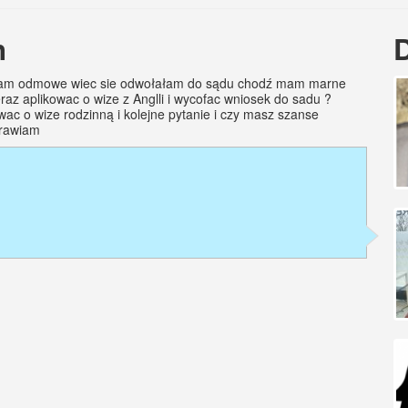
h
stałam odmowe wiec sie odwołałam do sądu chodź mam marne
raz aplikowac o wize z Anglli i wycofac wniosek do sadu ?
ac o wize rodzinną i kolejne pytanie i czy masz szanse
zdrawiam