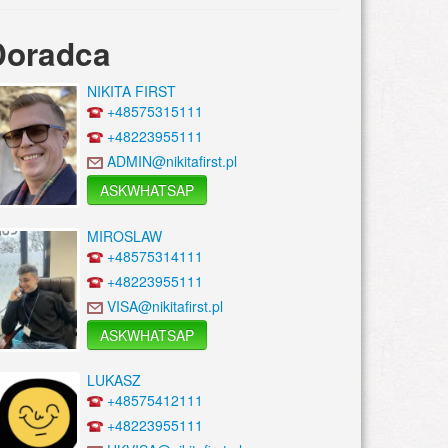
Doradca
NIKITA FIRST
+48575315111
+48223955111
ADMIN@nikitafirst.pl
ASKWHATSAP
MIROSLAW
+48575314111
+48223955111
VISA@nikitafirst.pl
ASKWHATSAP
LUKASZ
+48575412111
+48223955111