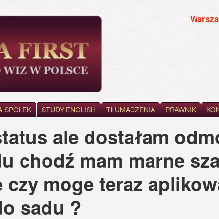
Warsz
A SPOLEK
STUDY ENGLISH
TŁUMACZENIA
PRAWNIK
KO
 status ale dostałam odm
u chodź mam marne sza
e czy moge teraz aplikowa
do sadu ?