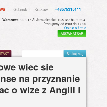
awa
Gdansk
Kraków
+48575315111
Warszawa,
02-017 Al Jerozolimskie 125/127 biuro 604
Pracujemy od 8:00 do 17:00
Opinie o firmie
ASKWHATSAP
NTAKT
Szukaj kraj
owe wiec sie
nse na przyznanie
c o wize z Anglli i