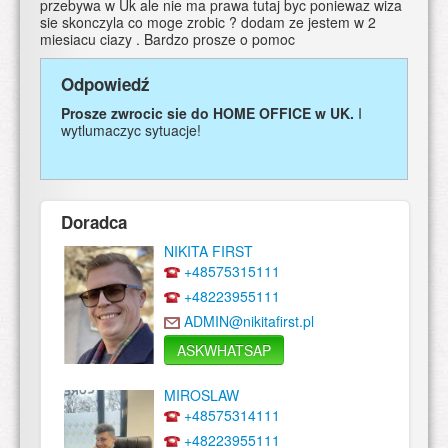
przebywa w Uk ale nie ma prawa tutaj byc poniewaz wiza
sie skonczyla co moge zrobic ? dodam ze jestem w 2
miesiacu ciazy . Bardzo prosze o pomoc
Odpowiedź
Prosze zwrocic sie do HOME OFFICE w UK.
I
wytlumaczyc sytuacje!
Doradca
NIKITA FIRST
+48575315111
+48223955111
ADMIN@nikitafirst.pl
ASKWHATSAP
MIROSLAW
+48575314111
+48223955111