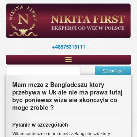
Skip
to
main
content
+48575315111
Szukaj kraj
Mam meza z Bangladeszu ktory
przebywa w Uk ale nie ma prawa tutaj
byc poniewaz wiza sie skonczyla co
moge zrobic ?
Pytanie w szczegółach
Witam serdecznie mam meza z Bangladeszu ktory