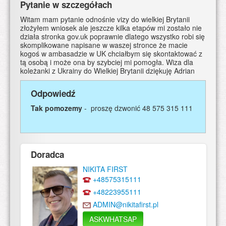
Pytanie w szczegółach
Witam mam pytanie odnośnie vizy do wielkiej Brytanii
złożyłem wniosek ale jeszcze kilka etapów mi zostało nie
działa stronka gov.uk poprawnie dlatego wszystko robi się
skomplikowane napisane w waszej stronce że macie
kogoś w ambasadzie w UK chciałbym się skontaktować z
tą osobą i może ona by szybciej mi pomogła. Wiza dla
koleżanki z Ukrainy do Wielkiej Brytanii dziękuję Adrian
Odpowiedź
Tak pomozemy
- proszę dzwonić 48 575 315 111
Doradca
NIKITA FIRST
+48575315111
+48223955111
ADMIN@nikitafirst.pl
ASKWHATSAP