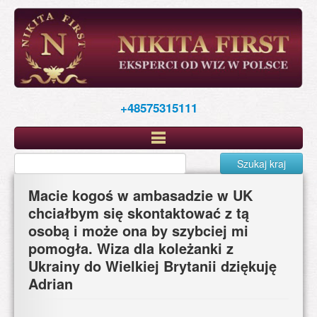
Skip
to
main
content
+48575315111
Szukaj kraj
Macie kogoś w ambasadzie w UK
chciałbym się skontaktować z tą
osobą i może ona by szybciej mi
pomogła. Wiza dla koleżanki z
Ukrainy do Wielkiej Brytanii dziękuję
Adrian