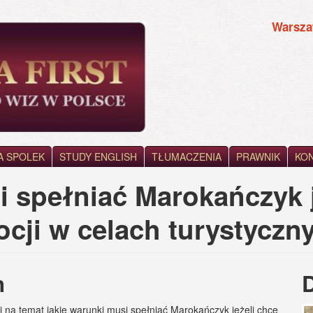
Warsz
A SPOLEK
STUDY ENGLISH
TŁUMACZENIA
PRAWNIK
KO
i spełniać Marokańczyk j
ocji w celach turystyczn
h
i na temat jakie warunki musi spełniać Marokańczyk jeżeli chce