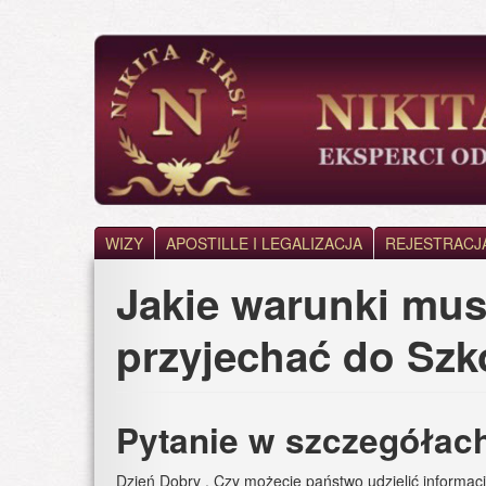
Skip
to
main
content
WIZY
APOSTILLE I LEGALIZACJA
REJESTRACJ
Jakie warunki mus
przyjechać do Szk
Pytanie w szczegółac
Dzień Dobry . Czy możecie państwo udzielić informacj