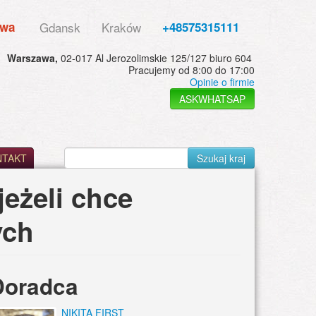
awa
Gdansk
Kraków
+48575315111
Warszawa,
02-017 Al Jerozolimskie 125/127 biuro 604
Pracujemy od 8:00 do 17:00
Opinie o firmie
ASKWHATSAP
NTAKT
Szukaj kraj
eżeli chce
ych
Doradca
NIKITA FIRST