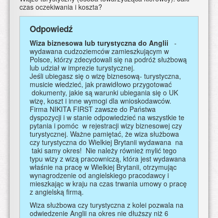
czas oczekiwania i koszta?
Odpowiedź
Wiza biznesowa lub turystyczna do Anglii
-
wydawana cudzoziemców zamieszkującym w
Polsce, którzy zdecydowali się na podróż służbową
lub udział w imprezie turystycznej.
Jeśli ubiegasz się o wizę biznesową- turystyczna,
musicie wiedzieć, jak prawidłowo przygotować
dokumenty, jakie są warunki ubiegania się o UK
wizę, koszt i inne wymogi dla wnioskodawców.
Firma NIKITA FIRST zawsze do Państwa
dyspozycji i w stanie odpowiedzieć na wszystkie te
pytania i pomóc w rejestracji wizy biznesowej czy
turystycznej. Ważne pamiętać, że wiza służbowa
czy turystyczna do Wielkiej Brytanii wydawana na
taki samy okres! Nie należy również mylić tego
typu wizy z wizą pracowniczą, która jest wydawana
właśnie na pracę w Wielkiej Brytanii, otrzymując
wynagrodzenie od angielskiego pracodawcy i
mieszkając w kraju na czas trwania umowy o pracę
z angielską firmą.
Wiza służbowa czy turystyczna z kolei pozwala na
odwiedzenie Anglii na okres nie dłuższy niż 6