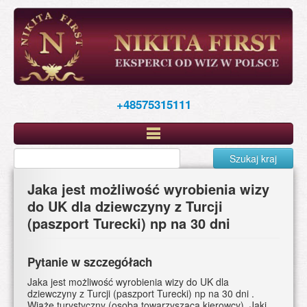
Skip
to
main
content
+48575315111
Szukaj kraj
Jaka jest możliwość wyrobienia wizy
do UK dla dziewczyny z Turcji
(paszport Turecki) np na 30 dni
Pytanie w szczegółach
Jaka jest możliwość wyrobienia wizy do UK dla
dziewczyny z Turcji (paszport Turecki) np na 30 dni .
Wiąże turystyczny (osoba towarzysząca kierowcy). Jaki