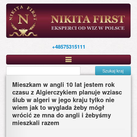
Skip
to
main
content
+48575315111
Szukaj kraj
Mieszkam w angli 10 lat jestem rok
czasu z Algierczykiem planuje wziasc
ślub w algeri w jego kraju tylko nie
wiem jak to wyglada żeby mógł
wrócić ze mna do angli i żebyśmy
mieszkali razem