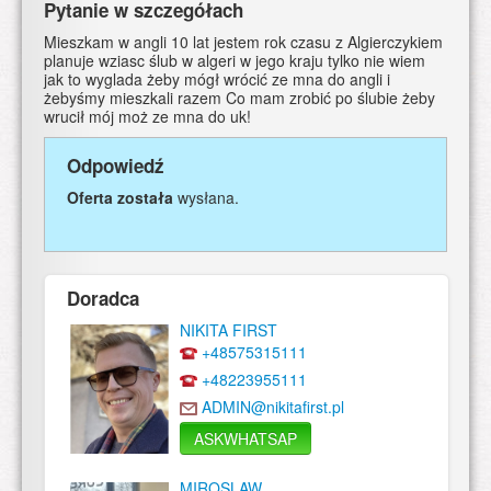
Pytanie w szczegółach
Mieszkam w angli 10 lat jestem rok czasu z Algierczykiem
planuje wziasc ślub w algeri w jego kraju tylko nie wiem
jak to wyglada żeby mógł wrócić ze mna do angli i
żebyśmy mieszkali razem Co mam zrobić po ślubie żeby
wrucił mój moż ze mna do uk!
Odpowiedź
Oferta została
wysłana.
Doradca
NIKITA FIRST
+48575315111
+48223955111
ADMIN@nikitafirst.pl
ASKWHATSAP
MIROSLAW