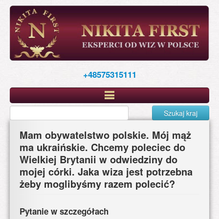
Skip
to
main
content
+48575315111
Szukaj kraj
Mam obywatelstwo polskie. Mój mąż
ma ukraińskie. Chcemy poleciec do
Wielkiej Brytanii w odwiedziny do
mojej córki. Jaka wiza jest potrzebna
żeby moglibyśmy razem polecić?
Pytanie w szczegółach