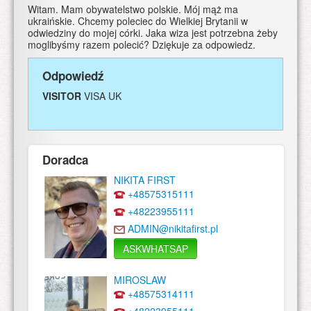
Witam. Mam obywatelstwo polskie. Mój mąż ma
ukraińskie. Chcemy poleciec do Wielkiej Brytanii w
odwiedziny do mojej córki. Jaka wiza jest potrzebna żeby
moglibyśmy razem polecić? Dziękuje za odpowiedz.
Odpowiedź
VISITOR
VISA UK
Doradca
NIKITA FIRST
+48575315111
+48223955111
ADMIN@nikitafirst.pl
ASKWHATSAP
MIROSLAW
+48575314111