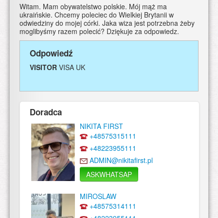
Witam. Mam obywatelstwo polskie. Mój mąż ma
ukraińskie. Chcemy poleciec do Wielkiej Brytanii w
odwiedziny do mojej córki. Jaka wiza jest potrzebna żeby
moglibyśmy razem polecić? Dziękuje za odpowiedz.
Odpowiedź
VISITOR
VISA UK
Doradca
NIKITA FIRST
+48575315111
+48223955111
ADMIN@nikitafirst.pl
ASKWHATSAP
MIROSLAW
+48575314111