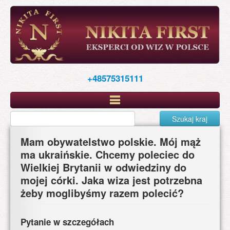
Skip
to
main
content
+48575315111
Szukaj kraj
Mam obywatelstwo polskie. Mój mąż
ma ukraińskie. Chcemy poleciec do
Wielkiej Brytanii w odwiedziny do
mojej córki. Jaka wiza jest potrzebna
żeby moglibyśmy razem polecić?
Pytanie w szczegółach