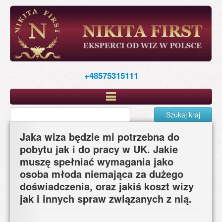
Skip
to
main
content
+48575315111
Szukaj kraj
Jaka wiza będzie mi potrzebna do
pobytu jak i do pracy w UK. Jakie
muszę spełniać wymagania jako
osoba młoda niemająca za dużego
doświadczenia, oraz jakiś koszt wizy
jak i innych spraw związanych z nią.