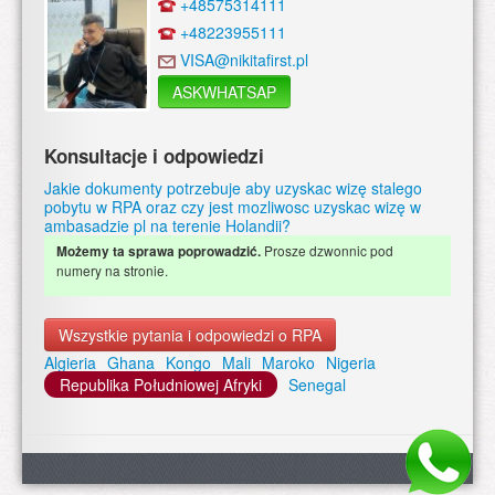
+48575314111
+48223955111
VISA@nikitafirst.pl
ASKWHATSAP
Konsultacje i odpowiedzi
Jakie dokumenty potrzebuje aby uzyskac wizę stalego
pobytu w RPA oraz czy jest mozliwosc uzyskac wizę w
ambasadzie pl na terenie Holandii?
Prosze dzwonnic pod
Możemy ta sprawa poprowadzić.
numery na stronie.
Wszystkie pytania i odpowiedzi o RPA
Algieria
Ghana
Kongo
Mali
Maroko
Nigeria
Republika Południowej Afryki
Senegal