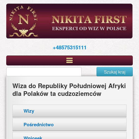
Skip
to
main
content
+48575315111
Szukaj kraj
Wiza do Republiky Południowej Afryki
dla Polaków ta cudzoziemców
Wizy
Pośrednictwo
Wniosek