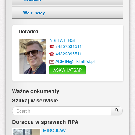
Wzor wizy
Doradca
NIKITA FIRST
+48575315111
+48223955111
ADMIN@nikitafirst.pl
ASKWHATSAP
Ważne dokumenty
Szukaj w serwisie
Search
Search
Search
form
Doradca w sprawach RPA
MIROSLAW