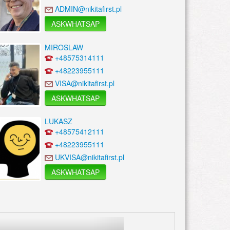
ADMIN@nikitafirst.pl
ASKWHATSAP
MIROSLAW
+48575314111
+48223955111
VISA@nikitafirst.pl
ASKWHATSAP
LUKASZ
+48575412111
+48223955111
UKVISA@nikitafirst.pl
ASKWHATSAP