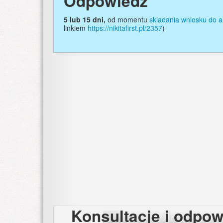
Odpowiedź
5 lub 15 dni,
od momentu
skladania wniosku do
linkiem
https://nikitafirst.pl/2357
)
Konsultacje i odpow