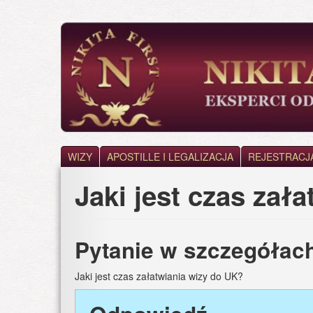
Skip
to
main
content
WIZY
APOSTILLE I LEGALIZACJA
REJESTRACJ
Jaki jest czas zał
Pytanie w szczegółac
Jaki jest czas załatwiania wizy do UK?