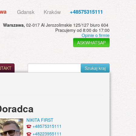
awa
Gdansk
Kraków
+48575315111
Warszawa,
02-017 Al Jerozolimskie 125/127 biuro 604
Pracujemy od 8:00 do 17:00
Opinie o firmie
ASKWHATSAP
NTAKT
Szukaj kraj
Doradca
NIKITA FIRST
+48575315111
+48223955111