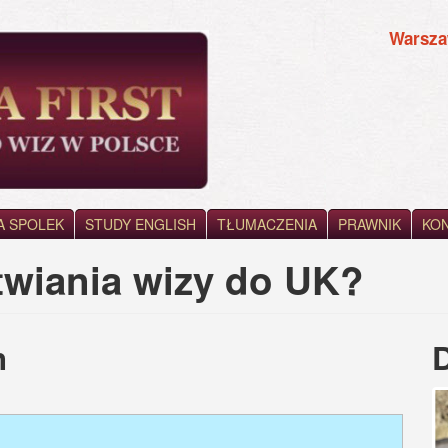
Warsz
A SPOLEK
STUDY ENGLISH
TŁUMACZENIA
PRAWNIK
KO
atwiania wizy do UK?
h