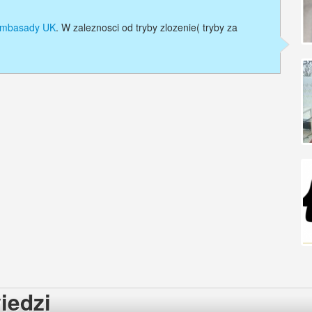
 ambasady UK
. W zaleznosci od tryby zlozenie( tryby za
iedzi